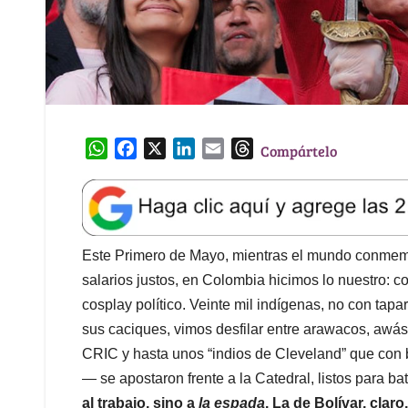
W
F
X
L
E
T
Compártelo
h
a
i
m
h
a
c
n
a
r
t
e
k
i
e
s
b
e
l
a
A
o
d
d
Este Primero de Mayo, mientras el mundo conmemo
p
o
I
s
salarios justos, en Colombia hicimos lo nuestro: c
p
k
n
cosplay político. Veinte mil indígenas, no con tapa
sus caciques, vimos desfilar entre arawacos, awás,
CRIC y hasta unos “indios de Cleveland” que con 
— se apostaron frente a la Catedral, listos para bate
al trabajo, sino a
la espada
. La de Bolívar, clar