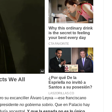
Pero su excanciller Álvaro Leyva —ese franciscano
 presidente
no gobierna sobrio
. Que en Palacio hay
duría ancestral.
Y que la espada no es lo único