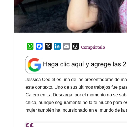
W
F
X
L
E
T
Compártelo
h
a
i
m
h
a
c
n
a
r
t
e
k
i
e
s
b
e
l
a
A
o
d
d
Jessica Cediel es una de las presentadoras de mayo
p
o
I
s
este contexto. Uno de sus últimos trabajos fue pa
p
k
n
Calero en La Descarga; por el momento no se sabe 
chica, aunque seguramente no falte mucho para eso
mujer también ha incursionado en el mundo de la a