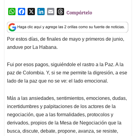
W
F
X
L
E
T
Compártelo
h
a
i
m
h
a
c
n
a
r
t
e
k
i
e
Por estos días, de finales de mayo y primeros de junio,
s
b
e
l
a
anduve por La Habana.
A
o
d
d
p
o
I
s
p
k
n
Fui por esos pagos, siguiéndole el rastro a la Paz. A la
paz de Colombia. Y, si se me permite la digresión, a ese
lado de la paz que no se ve: el lado emocional.
Más a las ansiedades, sentimientos, emociones, dudas,
incertidumbres y palpitaciones de los actores de la
negociación, que a las formalidades, protocolos y
derivados, propios de la Mesa de Negociación que la
busca, discute, debate, propone, avanza, se resiste,