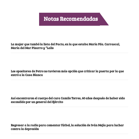
Notas Recomendadas
La mujer que tumbó la lista del Pacto, en la que estaba María Fda. Carrascal,
María del Mar Pizarro y “Lalis
Los opositores de Petro no tuvieron más opción que criticar la puerta por la que
entró a la Casa Blanca
Así encontraron el cuerpo del cura Camilo Torres, 60 años después de haber sido
escondido por un general del Ejército
Regresar a la radio para comentar fútbol, la solución de Iván Mejía para luchar
contra la depresión