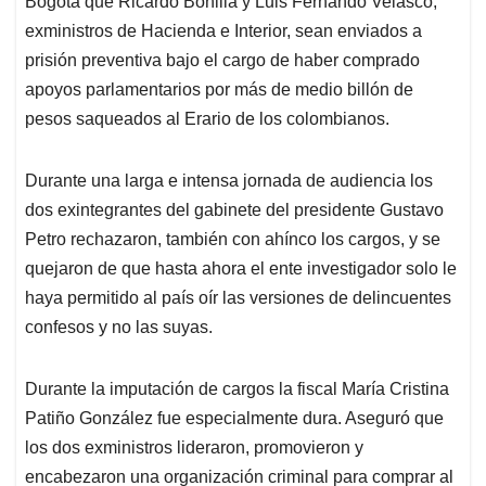
p
o
I
s
Bogotá que Ricardo Bonilla y Luis Fernando Velasco,
p
k
n
exministros de Hacienda e Interior, sean enviados a
prisión preventiva bajo el cargo de haber comprado
apoyos parlamentarios por más de medio billón de
pesos saqueados al Erario de los colombianos.
Durante una larga e intensa jornada de audiencia los
dos exintegrantes del gabinete del presidente Gustavo
Petro rechazaron, también con ahínco los cargos, y se
quejaron de que hasta ahora el ente investigador solo le
haya permitido al país oír las versiones de delincuentes
confesos y no las suyas.
Durante la imputación de cargos la fiscal María Cristina
Patiño González fue especialmente dura. Aseguró que
los dos exministros lideraron, promovieron y
encabezaron una organización criminal para comprar al