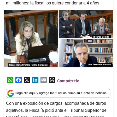
mil millones; la fiscal los quiere condenar a 4 años
W
F
X
L
E
T
Compártelo
h
a
i
m
h
a
c
n
a
r
t
e
k
i
e
Con una exposición de cargos, acompañada de duros
s
b
e
l
a
adjetivos, la Fiscalía pidió ante el Tribunal Superior de
A
o
d
d