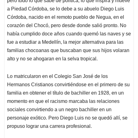
pero todo lo que sabe de política, lo que inspira y mueve
A
o
d
d
p
o
I
s
a Piedad Córdoba, se lo debe a su abuelo Diego Luis
p
k
n
Córdoba, nacido en el remoto pueblo de Negua, en el
corazón del Chocó, pero desde donde salió pronto. No
había cumplido doce años cuando quemó las naves y se
fue a estudiar a Medellín, la mejor alternativa para las
familias chocoanas que buscaban que sus hijos volaran
alto y no se ahogaran en la selva tropical.
Lo matricularon en el Colegio San José de los
Hermanos Cristianos convirtiéndose en el primero de su
familia en obtener el título de bachiller en 1928, en un
momento en que el racismo marcaba las relaciones
sociales convirtiendo a un negro bachiller en un
personaje exótico. Pero Diego Luis no se quedó allí, se
propuso lograr una carrera profesional.