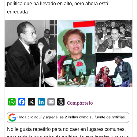
política que ha llevado en alto, pero ahora está
enredada
W
F
X
L
E
T
Compártelo
h
a
i
m
h
a
c
n
a
r
t
e
k
i
e
No le gusta repetirlo para no caer en lugares comunes,
s
b
e
l
a