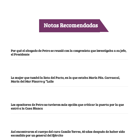
Notas Recomendadas
Por qué el abogado de Petro se reunió con la congresista que investigaba a su jefe,
el Presidente
La mujer que tumbó la lista del Pacto, en la que estaba María Fda. Carrascal,
María del Mar Pizarro y “Lalis
Los opositores de Petro no tuvieron más opción que criticar la puerta por la que
entró a la Casa Blanca
Así encontraron el cuerpo del cura Camilo Torres, 60 años después de haber sido
escondido por un general del Ejército