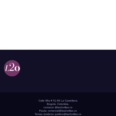
Calle 98a # 51-69 La Castellana
Bogotá, Colombia.
contacto @las2orillas.co
Pauta:
comercial@las2orillas.co
Temas Juridicos:
juridico@las2orillas.co