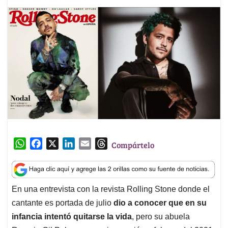
W
F
X
L
E
T
Compártelo
h
a
i
m
h
a
c
n
a
r
t
e
k
i
e
En una entrevista con la revista Rolling Stone donde el
s
b
e
l
a
cantante es portada de julio
dio a conocer que en su
A
o
d
d
p
o
I
s
infancia intentó quitarse la vida
, pero su abuela