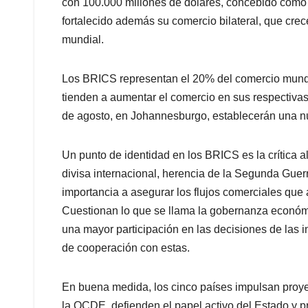
con 100.000 millones de dólares, concebido como 
fortalecido además su comercio bilateral, que crec
mundial.
Los BRICS representan el 20% del comercio mundi
tienden a aumentar el comercio en sus respectiva
de agosto, en Johannesburgo, establecerán una n
Un punto de identidad en los BRICS es la crítica a
divisa internacional, herencia de la Segunda Gue
importancia a asegurar los flujos comerciales que a
Cuestionan lo que se llama la gobernanza económi
una mayor participación en las decisiones de las 
de cooperación con estas.
En buena medida, los cinco países impulsan proye
la OCDE, defienden el papel activo del Estado y p