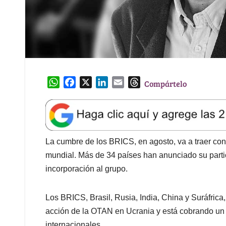
W
F
X
L
E
T
Compártelo
h
a
i
m
h
a
c
n
a
r
t
e
k
i
e
s
b
e
l
a
A
o
d
d
La cumbre de los BRICS, en agosto, va a traer con
p
o
I
s
mundial. Más de 34 países han anunciado su partic
p
k
n
incorporación al grupo.
Los BRICS, Brasil, Rusia, India, China y Suráfrica,
acción de la OTAN en Ucrania y está cobrando un
internacionales.