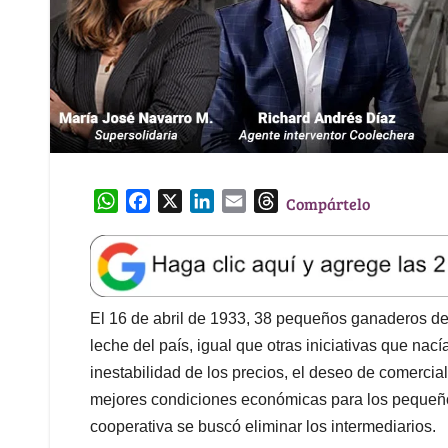
W
F
X
L
E
T
Compártelo
h
a
i
m
h
a
c
n
a
r
t
e
k
i
e
s
b
e
l
a
A
o
d
d
El 16 de abril de 1933, 38 pequeños ganaderos de
p
o
I
s
leche del país, igual que otras iniciativas que nací
p
k
n
inestabilidad de los precios, el deseo de comercia
mejores condiciones económicas para los pequeños
cooperativa se buscó eliminar los intermediarios.