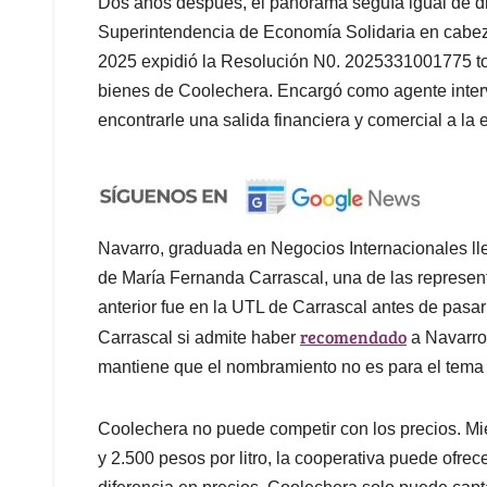
Dos años después, el panorama seguía igual de dra
Superintendencia de Economía Solidaria en cabe
2025 expidió la Resolución N0. 2025331001775 to
bienes de Coolechera. Encargó como agente interv
encontrarle una salida financiera y comercial a la 
Navarro, graduada en Negocios Internacionales lle
de María Fernanda Carrascal, una de las represent
anterior fue en la UTL de Carrascal antes de pasar 
recomendado
Carrascal si admite haber
a Navarro 
mantiene que el nombramiento no es para el tema d
Coolechera no puede competir con los precios. Mie
y 2.500 pesos por litro, la cooperativa puede ofrec