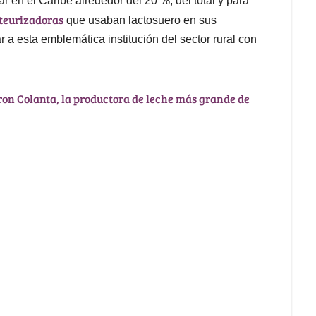
r en el Caribe alrededor del 20 %, del total y para
teurizadoras
que usaban lactosuero en sus
r a esta emblemática institución del sector rural con
on Colanta, la productora de leche más grande de