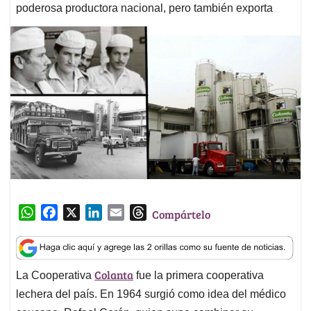
poderosa productora nacional, pero también exporta
W
F
X
L
E
T
Compártelo
h
a
i
m
h
a
c
n
a
r
t
e
k
i
e
Colanta
La Cooperativa
fue la primera cooperativa
s
b
e
l
a
A
o
d
d
lechera del país. En 1964 surgió como idea del médico