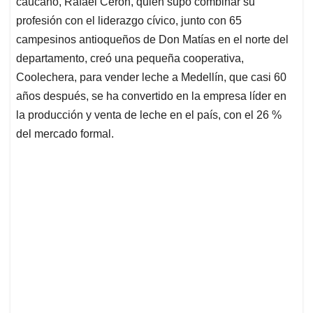
p
o
I
s
caucano, Rafael Cerón, quien supo combinar su
p
k
n
profesión con el liderazgo cívico, junto con 65
campesinos antioqueños de Don Matías en el norte del
departamento, creó una pequeña cooperativa,
Coolechera, para vender leche a Medellín, que casi 60
años después, se ha convertido en la empresa líder en
la producción y venta de leche en el país, con el 26 %
del mercado formal.