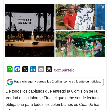
W
F
X
L
E
T
Compártelo
h
a
i
m
h
a
c
n
a
r
t
e
k
i
e
De todos los capítulos que entregó la Comisión de la
s
b
e
l
a
Verdad en su Informe Final el que debe ser de lectura
A
o
d
d
p
o
I
s
obligatoria para todos los colombianos es
Cuando los