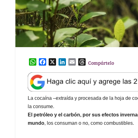
W
F
X
L
E
T
Compártelo
h
a
i
m
h
a
c
n
a
r
t
e
k
i
e
s
b
e
l
a
A
o
d
d
La cocaína –extraída y procesada de la hoja de co
p
o
I
s
la consume.
p
k
n
El petróleo y el carbón, por sus efectos invern
mundo
, los consuman o no, como combustibles.