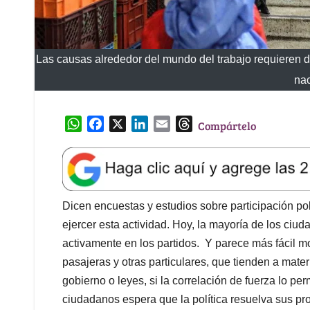
Las causas alrededor del mundo del trabajo requieren de
nac
W
F
X
L
E
T
Compártelo
h
a
i
m
h
a
c
n
a
r
t
e
k
i
e
s
b
e
l
a
A
o
d
d
Dicen encuestas y estudios sobre participación po
p
o
I
s
ejercer esta actividad. Hoy, la mayoría de los ciu
p
k
n
activamente en los partidos. Y parece más fácil m
pasajeras y otras particulares, que tienden a mater
gobierno o leyes, si la correlación de fuerza lo per
ciudadanos espera que la política resuelva sus p