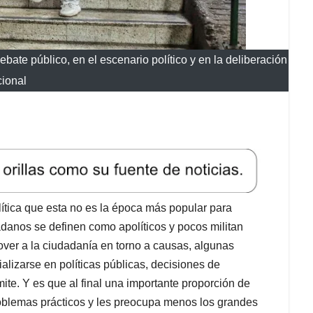
bate público, en el escenario político y en la deliberación
ional
lítica que esta no es la época más popular para
dadanos se definen como apolíticos y pocos militan
over a la ciudadanía en torno a causas, algunas
ializarse en políticas públicas, decisiones de
mite. Y es que al final una importante proporción de
roblemas prácticos y les preocupa menos los grandes