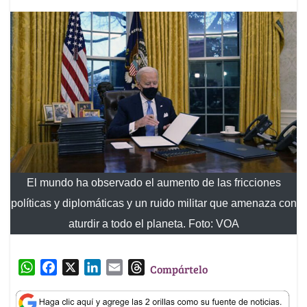
El mundo ha observado el aumento de las fricciones
políticas y diplomáticas y un ruido militar que amenaza con
aturdir a todo el planeta. Foto: VOA
W
F
X
L
E
T
Compártelo
h
a
i
m
h
a
c
n
a
r