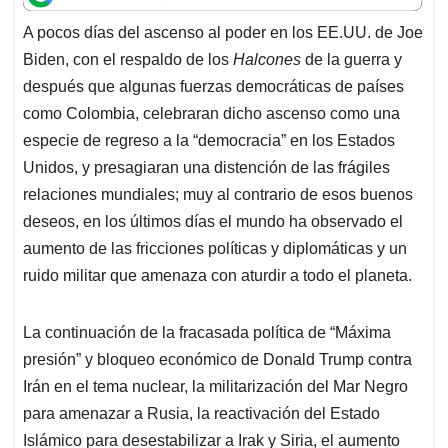
t
e
k
i
e
A pocos días del ascenso al poder en los EE.UU. de Joe
s
b
e
l
a
Biden, con el respaldo de los
Halcones
de la guerra y
A
o
d
d
p
o
I
s
después que algunas fuerzas democráticas de países
p
k
n
como Colombia, celebraran dicho ascenso como una
especie de regreso a la “democracia” en los Estados
Unidos, y presagiaran una distención de las frágiles
relaciones mundiales; muy al contrario de esos buenos
deseos, en los últimos días el mundo ha observado el
aumento de las fricciones políticas y diplomáticas y un
ruido militar que amenaza con aturdir a todo el planeta.
La continuación de la fracasada política de “Máxima
presión” y bloqueo económico de Donald Trump contra
Irán en el tema nuclear, la militarización del Mar Negro
para amenazar a Rusia, la reactivación del Estado
Islámico para desestabilizar a Irak y Siria, el aumento