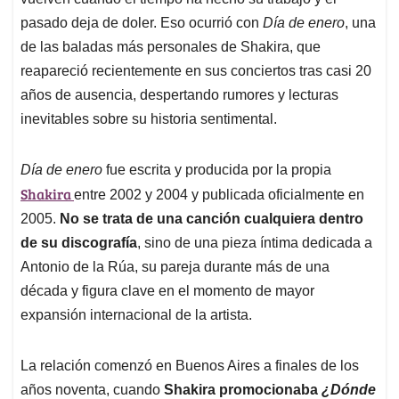
A
o
d
d
p
o
I
s
pasado deja de doler. Eso ocurrió con
Día de enero
, una
p
k
n
de las baladas más personales de Shakira, que
reapareció recientemente en sus conciertos tras casi 20
años de ausencia, despertando rumores y lecturas
inevitables sobre su historia sentimental.
Día de enero
fue escrita y producida por la propia
Shakira
entre 2002 y 2004 y publicada oficialmente en
2005.
No se trata de una canción cualquiera dentro
de su discografía
, sino de una pieza íntima dedicada a
Antonio de la Rúa, su pareja durante más de una
década y figura clave en el momento de mayor
expansión internacional de la artista.
La relación comenzó en Buenos Aires a finales de los
años noventa, cuando
Shakira promocionaba
¿Dónde