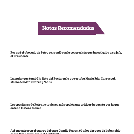
Notas Recomendadas
Por qué el abogado de Petro se reunió con la congresista que investigaba a su jefe,
el Presidente
La mujer que tumbó la lista del Pacto, en la que estaba María Fda. Carrascal,
María del Mar Pizarro y “Lalis
Los opositores de Petro no tuvieron más opción que criticar la puerta por la que
entró a la Casa Blanca
Así encontraron el cuerpo del cura Camilo Torres, 60 años después de haber sido
escondido por un general del Ejército