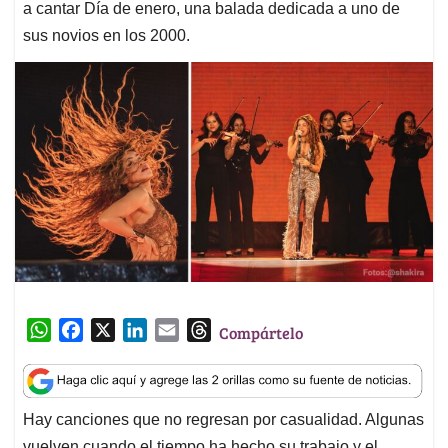
a cantar Día de enero, una balada dedicada a uno de
sus novios en los 2000.
W
F
X
L
E
T
Compártelo
h
a
i
m
h
a
c
n
a
r
t
e
k
i
e
Hay canciones que no regresan por casualidad. Algunas
s
b
e
l
a
vuelven cuando el tiempo ha hecho su trabajo y el