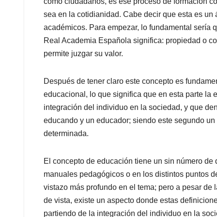
p
o
I
s
como ciudadanos, es ese proceso de formación con
p
k
n
sea en la cotidianidad. Cabe decir que esta es un 
académicos. Para empezar, lo fundamental sería q
Real Academia Española significa: propiedad o co
permite juzgar su valor.
Después de tener claro este concepto es fundamen
educacional, lo que significa que en esta parte l
integración del individuo en la sociedad, y que de
educando y un educador; siendo este segundo un a
determinada.
El concepto de educación tiene un sin número de d
manuales pedagógicos o en los distintos puntos d
vistazo más profundo en el tema; pero a pesar de l
de vista, existe un aspecto donde estas definicion
partiendo de la integración del individuo en la so