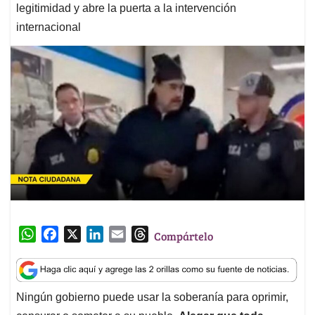
legitimidad y abre la puerta a la intervención
internacional
W
F
X
L
E
T
Compártelo
h
a
i
m
h
a
c
n
a
r
t
e
k
i
e
Ningún gobierno puede usar la soberanía para oprimir,
s
b
e
l
a