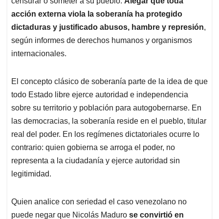
censurar o someter a su pueblo.
Alegar que toda
A
o
d
d
p
o
I
s
acción externa viola la soberanía ha protegido
p
k
n
dictaduras y justificado abusos, hambre y represión
,
según informes de derechos humanos y organismos
internacionales.
El concepto clásico de soberanía parte de la idea de que
todo Estado libre ejerce autoridad e independencia
sobre su territorio y población para autogobernarse. En
las democracias, la soberanía reside en el pueblo, titular
real del poder. En los regímenes dictatoriales ocurre lo
contrario: quien gobierna se arroga el poder, no
representa a la ciudadanía y ejerce autoridad sin
legitimidad.
Quien analice con seriedad el caso venezolano no
puede negar que Nicolás Maduro
se convirtió en