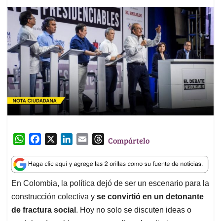
W
F
X
L
E
T
Compártelo
h
a
i
m
h
a
c
n
a
r
t
e
k
i
e
En Colombia, la política dejó de ser un escenario para la
s
b
e
l
a
construcción colectiva y
se convirtió en un detonante
A
o
d
d
p
o
I
s
de fractura social
. Hoy no solo se discuten ideas o