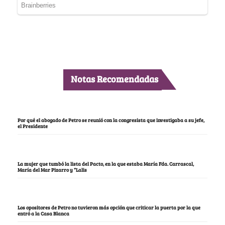
Notas Recomendadas
Por qué el abogado de Petro se reunió con la congresista que investigaba a su jefe,
el Presidente
La mujer que tumbó la lista del Pacto, en la que estaba María Fda. Carrascal,
María del Mar Pizarro y “Lalis
Los opositores de Petro no tuvieron más opción que criticar la puerta por la que
entró a la Casa Blanca