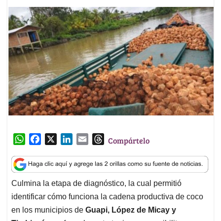
W
F
X
L
E
T
Compártelo
h
a
i
m
h
a
c
n
a
r
t
e
k
i
e
Culmina la etapa de diagnóstico, la cual permitió
s
b
e
l
a
identificar cómo funciona la cadena productiva de coco
A
o
d
d
p
o
I
s
en los municipios de
Guapi, López de Micay y