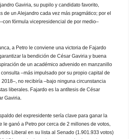
andro Gaviria, su pupilo y candidato favorito,
das de un Alejandro cada vez más pragmático; por el
mo –con fórmula vicepresidencial de por medio–
ca, a Petro le conviene una victoria de Fajardo
garantizar la bendición de César Gaviria y buena
 aspiración de un académico advenido en manzanillo
a consulta –más impulsado por su propio capital de
 2018–, no recibiría –bajo ninguna circunstancia
as liberales. Fajardo es la antítesis de César
r Gaviria.
espaldo del expresidente sería clave para ganar la
e le ganó a Petro por cerca de 2 millones de votos,
tido Liberal en su lista al Senado (1.901.933 votos)