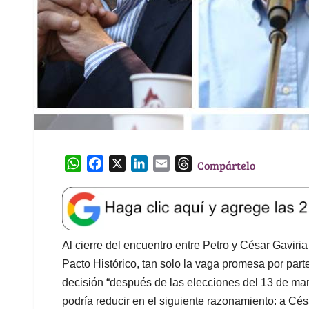
W
F
X
L
E
T
Compártelo
h
a
i
m
h
a
c
n
a
r
t
e
k
i
e
s
b
e
l
a
A
o
d
d
Al cierre del encuentro entre Petro y César Gaviria
p
o
I
s
Pacto Histórico, tan solo la vaga promesa por part
p
k
n
decisión “después de las elecciones del 13 de mar
podría reducir en el siguiente razonamiento: a Césa