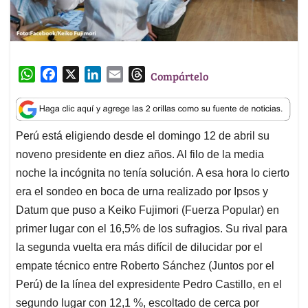
W
F
X
L
E
T
Compártelo
h
a
i
m
h
a
c
n
a
r
t
e
k
i
e
Perú está eligiendo desde el domingo 12 de abril su
s
b
e
l
a
noveno presidente en diez años. Al filo de la media
A
o
d
d
p
o
I
s
noche la incógnita no tenía solución. A esa hora lo cierto
p
k
n
era el sondeo en boca de urna realizado por Ipsos y
Datum que puso a Keiko Fujimori (Fuerza Popular) en
primer lugar con el 16,5% de los sufragios. Su rival para
la segunda vuelta era más difícil de dilucidar por el
empate técnico entre Roberto Sánchez (Juntos por el
Perú) de la línea del expresidente Pedro Castillo, en el
segundo lugar con 12,1 %, escoltado de cerca por