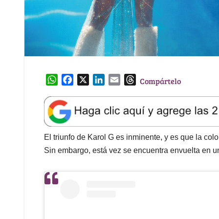
W
F
X
L
E
T
Compártelo
h
a
i
m
h
a
c
n
a
r
t
e
k
i
e
s
b
e
l
a
A
o
d
d
El triunfo de Karol G es inminente, y es que la col
p
o
I
s
Sin embargo, está vez se encuentra envuelta en u
p
k
n