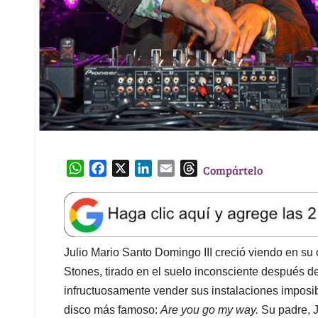
W
F
X
L
E
T
Compártelo
h
a
i
m
h
a
c
n
a
r
t
e
k
i
e
s
b
e
l
a
A
o
d
d
Julio Mario Santo Domingo III creció viendo en su c
p
o
I
s
Stones, tirado en el suelo inconsciente después de
p
k
n
infructuosamente vender sus instalaciones imposib
disco más famoso:
Are you go my way.
Su padre, 