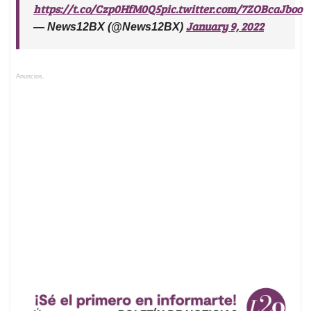
https://t.co/Czp0HfM0Q5
pic.twitter.com/7ZOBcaJboo
January 9, 2022
— News12BX (@News12BX)
Anuncios.