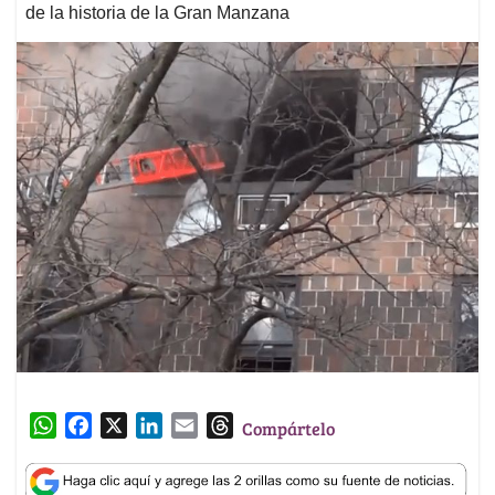
de la historia de la Gran Manzana
W
F
X
L
E
T
Compártelo
h
a
i
m
h
a
c
n
a
r