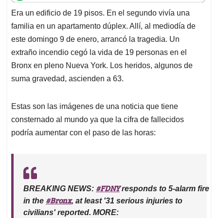
t
e
k
i
e
Era un edificio de 19 pisos. En el segundo vivía una
s
b
e
l
a
familia en un apartamento dúplex. Allí, al mediodía de
A
o
d
d
p
o
I
s
este domingo 9 de enero, arrancó la tragedia. Un
p
k
n
extraño incendio cegó la vida de 19 personas en el
Bronx en pleno Nueva York. Los heridos, algunos de
suma gravedad, ascienden a 63.
Estas son las imágenes de una noticia que tiene
consternado al mundo ya que la cifra de fallecidos
podría aumentar con el paso de las horas:
#FDNY
BREAKING NEWS:
responds to 5-alarm fire
#Bronx
in the
, at least '31 serious injuries to
civilians' reported. MORE: