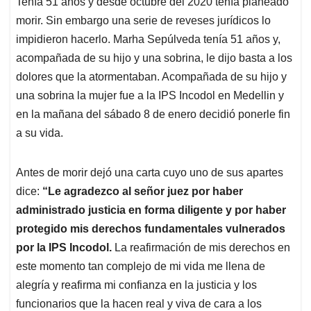
Tenía 51 años y desde octubre del 2020 tenía planeado
s
b
e
l
a
morir. Sin embargo una serie de reveses jurídicos lo
A
o
d
d
p
o
I
s
impidieron hacerlo. Marha Sepúlveda tenía 51 años y,
p
k
n
acompañada de su hijo y una sobrina, le dijo basta a los
dolores que la atormentaban. Acompañada de su hijo y
una sobrina la mujer fue a la IPS Incodol en Medellin y
en la mañana del sábado 8 de enero decidió ponerle fin
a su vida.
Antes de morir dejó una carta cuyo uno de sus apartes
dice:
“Le agradezco al señor juez por haber
administrado justicia en forma diligente y por haber
protegido mis derechos fundamentales vulnerados
por la IPS Incodol.
La reafirmación de mis derechos en
este momento tan complejo de mi vida me llena de
alegría y reafirma mi confianza en la justicia y los
funcionarios que la hacen real y viva de cara a los