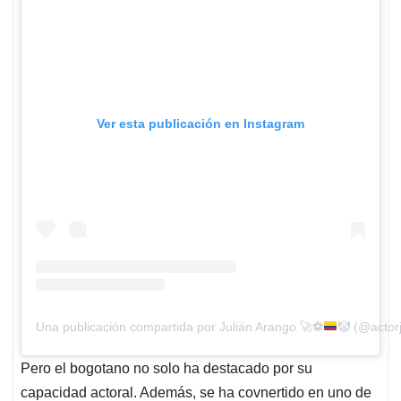
Ver esta publicación en Instagram
Una publicación compartida por Julián Arango
🚀
⚽️
🤡
(@actorj
Pero el bogotano no solo ha destacado por su
capacidad actoral. Además, se ha covnertido en uno de