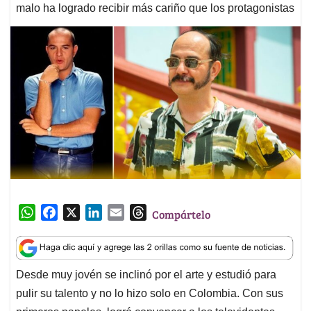
malo ha logrado recibir más cariño que los protagonistas
W
F
X
L
E
T
Compártelo
h
a
i
m
h
a
c
n
a
r
t
e
k
i
e
Desde muy jovén se inclinó por el arte y estudió para
s
b
e
l
a
pulir su talento y no lo hizo solo en Colombia. Con sus
A
o
d
d