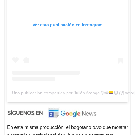
Ver esta publicación en Instagram
Una publicación compartida por Julián Arango
🚀
⚽️
🤡
(@actorj
En esta misma producción, el bogotano tuvo que mostrar