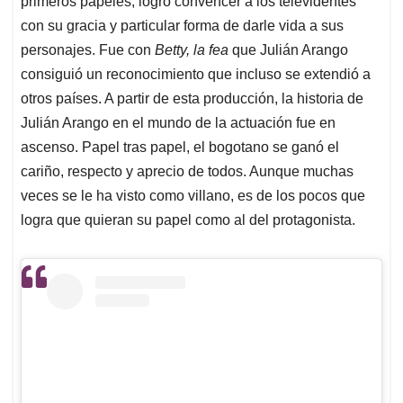
p
o
I
s
primeros papeles, logró convencer a los televidentes
p
k
n
con su gracia y particular forma de darle vida a sus
personajes. Fue con
Betty, la fea
que Julián Arango
consiguió un reconocimiento que incluso se extendió a
otros países. A partir de esta producción, la historia de
Julián Arango en el mundo de la actuación fue en
ascenso. Papel tras papel, el bogotano se ganó el
cariño, respecto y aprecio de todos. Aunque muchas
veces se le ha visto como villano, es de los pocos que
logra que quieran su papel como al del protagonista.