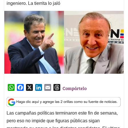
ingeniero. La tierrita lo jaló
W
F
X
L
E
T
Compártelo
h
a
i
m
h
a
c
n
a
r
t
e
k
i
e
Las campañas políticas terminaron este fin de semana,
s
b
e
l
a
pero eso no impide que figuras públicas sigan
A
o
d
d