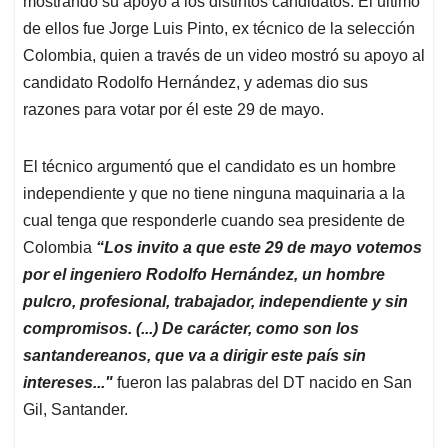
p
o
I
s
mostrando su apoyo a los distintos candidatos. El ultimo
p
k
n
de ellos fue Jorge Luis Pinto, ex técnico de la selección
Colombia, quien a través de un video mostró su apoyo al
candidato Rodolfo Hernández, y ademas dio sus
razones para votar por él este 29 de mayo.
El técnico argumentó que el candidato es un hombre
independiente y que no tiene ninguna maquinaria a la
cual tenga que responderle cuando sea presidente de
Colombia
“Los invito a que este 29 de mayo votemos
por el ingeniero Rodolfo Hernández, un hombre
pulcro, profesional, trabajador, independiente y sin
compromisos. (...) De carácter, como son los
santandereanos, que va a dirigir este país sin
intereses..."
fueron las palabras del DT nacido en San
Gil, Santander.