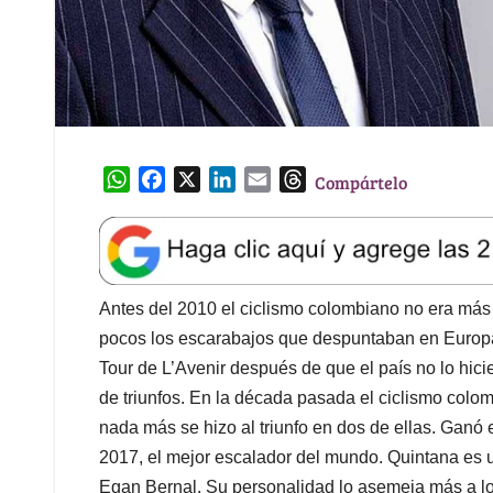
W
F
X
L
E
T
Compártelo
h
a
i
m
h
a
c
n
a
r
t
e
k
i
e
s
b
e
l
a
A
o
d
d
Antes del 2010 el ciclismo colombiano no era más
p
o
I
s
pocos los escarabajos que despuntaban en Europa
p
k
n
Tour de L’Avenir después de que el país no lo hic
de triunfos. En la década pasada el ciclismo colom
nada más se hizo al triunfo en dos de ellas. Ganó e
2017, el mejor escalador del mundo. Quintana es u
Egan Bernal. Su personalidad lo asemeja más a los