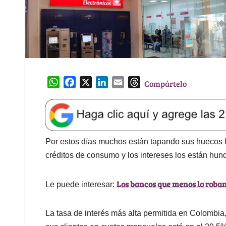
W
F
X
L
E
T
Compártelo
h
a
i
m
h
a
c
n
a
r
t
e
k
i
e
s
b
e
l
a
A
o
d
d
Por estos días muchos están tapando sus huecos fi
p
o
I
s
créditos de consumo y los intereses los están hu
p
k
n
Los bancos que menos lo roban 
Le puede interesar:
La tasa de interés más alta permitida en Colombi