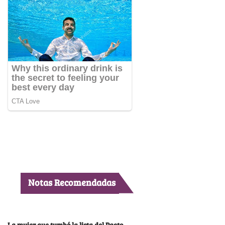
Notas Recomendadas
La mujer que tumbó la lista del Pacto,