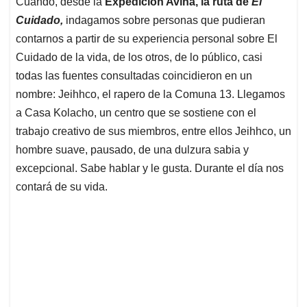
Cuando, desde la
Expedición Avina, la ruta de
El
A
o
d
d
p
o
I
s
Cuidado,
indagamos sobre personas que pudieran
p
k
n
contarnos a partir de su experiencia personal sobre El
Cuidado de la vida, de los otros, de lo público, casi
todas las fuentes consultadas coincidieron en un
nombre: Jeihhco, el rapero de la Comuna 13. Llegamos
a Casa Kolacho, un centro que se sostiene con el
trabajo creativo de sus miembros, entre ellos Jeihhco, un
hombre suave, pausado, de una dulzura sabia y
excepcional. Sabe hablar y le gusta. Durante el día nos
contará de su vida.