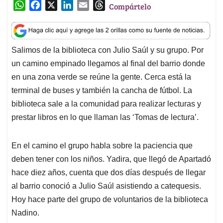
W
F
X
L
E
T
Compártelo
h
a
i
m
h
a
c
n
a
r
t
e
k
i
e
Salimos de la biblioteca con Julio Saúl y su grupo. Por
s
b
e
l
a
un camino empinado llegamos al final del barrio donde
A
o
d
d
p
o
I
s
en una zona verde se reúne la gente. Cerca está la
p
k
n
terminal de buses y también la cancha de fútbol. La
biblioteca sale a la comunidad para realizar lecturas y
prestar libros en lo que llaman las ‘Tomas de lectura’.
En el camino el grupo habla sobre la paciencia que
deben tener con los niños. Yadira, que llegó de Apartadó
hace diez años, cuenta que dos días después de llegar
al barrio conoció a Julio Saúl asistiendo a catequesis.
Hoy hace parte del grupo de voluntarios de la biblioteca
Nadino.