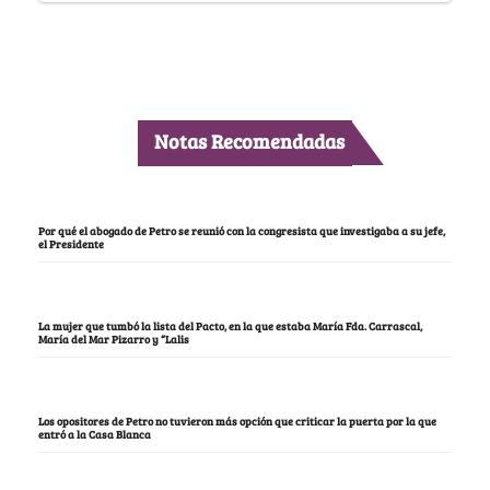
Notas Recomendadas
Por qué el abogado de Petro se reunió con la congresista que investigaba a su jefe,
el Presidente
La mujer que tumbó la lista del Pacto, en la que estaba María Fda. Carrascal,
María del Mar Pizarro y “Lalis
Los opositores de Petro no tuvieron más opción que criticar la puerta por la que
entró a la Casa Blanca