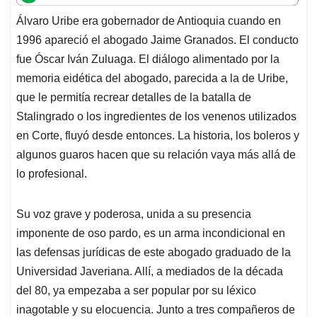
t
e
k
i
e
Álvaro Uribe era gobernador de Antioquia cuando en
s
b
e
l
a
1996 apareció el abogado Jaime Granados. El conducto
A
o
d
d
p
o
I
s
fue Óscar Iván Zuluaga. El diálogo alimentado por la
p
k
n
memoria eidética del abogado, parecida a la de Uribe,
que le permitía recrear detalles de la batalla de
Stalingrado o los ingredientes de los venenos utilizados
en Corte, fluyó desde entonces. La historia, los boleros y
algunos guaros hacen que su relación vaya más allá de
lo profesional.
Su voz grave y poderosa, unida a su presencia
imponente de oso pardo, es un arma incondicional en
las defensas jurídicas de este abogado graduado de la
Universidad Javeriana. Allí, a mediados de la década
del 80, ya empezaba a ser popular por su léxico
inagotable y su elocuencia. Junto a tres compañeros de