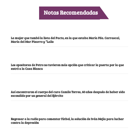
Notas Recomendadas
La mujer que tumbó la lista del Pacto, en la que estaba María Fda. Carrascal,
María del Mar Pizarro y “Lalis
Los opositores de Petro no tuvieron más opción que criticar la puerta por la que
entró a la Casa Blanca
Así encontraron el cuerpo del cura Camilo Torres, 60 años después de haber sido
escondido por un general del Ejército
Regresar a la radio para comentar fútbol, la solución de Iván Mejía para luchar
contra la depresión