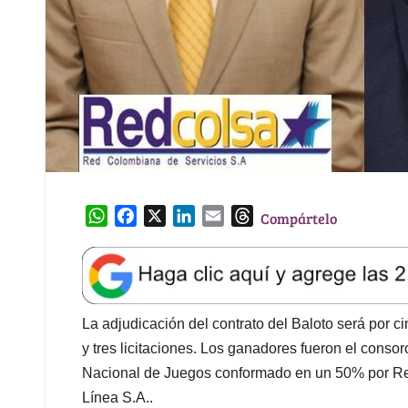
W
F
X
L
E
T
Compártelo
h
a
i
m
h
a
c
n
a
r
t
e
k
i
e
s
b
e
l
a
A
o
d
d
La adjudicación del contrato del Baloto será por c
p
o
I
s
y tres licitaciones. Los ganadores fueron el cons
p
k
n
Nacional de Juegos conformado en un 50% por Re
Línea S.A..