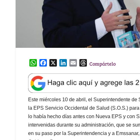
W
F
X
L
E
T
Compártelo
h
a
i
m
h
a
c
n
a
r
t
e
k
i
e
s
b
e
l
a
A
o
d
d
Este miércoles 10 de abril, el Superintendente de S
p
o
I
s
la EPS Servicio Occidental de Salud (S.O.S.) para 
p
k
n
lo había hecho días antes con Nueva EPS y con Sa
intervenidas durante su administración, que se sum
en su paso por la Superintendencia y a Emssanar, 