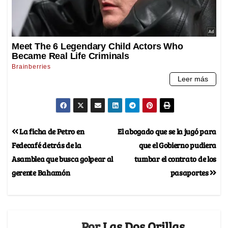
La ficha de Petro en
El abogado que se la jugó para
Fedecafé detrás de la
que el Gobierno pudiera
Asamblea que busca golpear al
tumbar el contrato de los
gerente Bahamón
pasaportes
Por
Las Dos Orillas