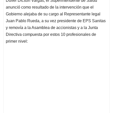
Duver Dicson Vargas, el Superintendente de Salud
A
o
d
d
p
o
I
s
anunció como resultado de la intervención que el
p
k
n
Gobierno alejaba de su cargo al Representante legal
Juan Pablo Rueda, a su vez presidente de EPS Sanitas
y removía a la Asamblea de accionistas y a la Junta
Directiva compuesta por estos 10 profesionales de
primer nivel: