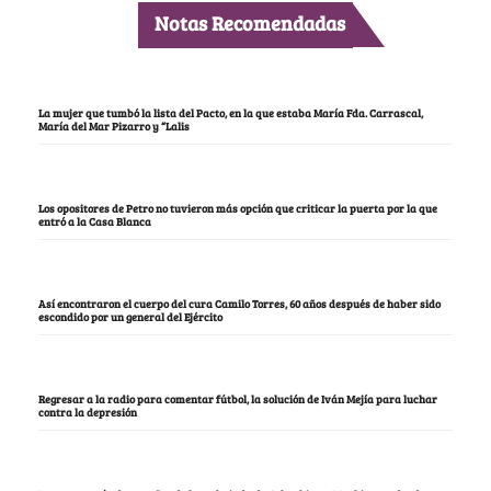
Notas Recomendadas
La mujer que tumbó la lista del Pacto, en la que estaba María Fda. Carrascal,
María del Mar Pizarro y “Lalis
Los opositores de Petro no tuvieron más opción que criticar la puerta por la que
entró a la Casa Blanca
Así encontraron el cuerpo del cura Camilo Torres, 60 años después de haber sido
escondido por un general del Ejército
Regresar a la radio para comentar fútbol, la solución de Iván Mejía para luchar
contra la depresión