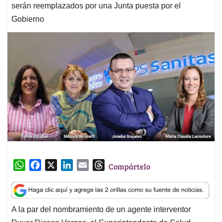
serán reemplazados por una Junta puesta por el
Gobierno
W
F
X
L
E
T
Compártelo
h
a
i
m
h
a
c
n
a
r
t
e
k
i
e
A la par del nombramiento de un agente interventor
s
b
e
l
a