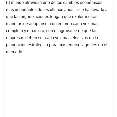
El mundo atraviesa uno de los cambios económicos
s
b
e
l
a
más importantes de los últimos años. Este ha llevado a
A
o
d
d
p
o
I
s
que las organizaciones tengan que explorar otras
p
k
n
maneras de adaptarse a un entorno cada vez más
complejo y dinámico, con el agravante de que las
empresas deben ser cada vez más efectivas en la
planeación estratégica para mantenerse vigentes en el
mercado.