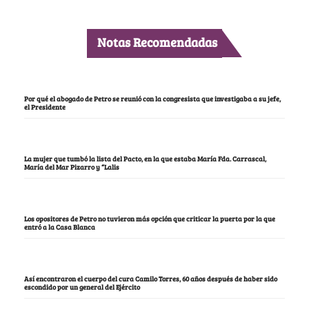
Notas Recomendadas
Por qué el abogado de Petro se reunió con la congresista que investigaba a su jefe,
el Presidente
La mujer que tumbó la lista del Pacto, en la que estaba María Fda. Carrascal,
María del Mar Pizarro y “Lalis
Los opositores de Petro no tuvieron más opción que criticar la puerta por la que
entró a la Casa Blanca
Así encontraron el cuerpo del cura Camilo Torres, 60 años después de haber sido
escondido por un general del Ejército