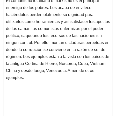
El comunismo totalitario o marxismo es el principal
s
b
e
l
a
enemigo de los pobres. Los acaba de envilecer,
A
o
d
d
p
o
I
s
haciéndoles perder totalmente su dignidad para
p
k
n
utilizarlos como herramientas y así satisfacer los apetitos
de las camarillas comunistas enfermizas por el poder
político, saqueando los recursos de las naciones sin
ningún control. Por ello, montan dictaduras perpetuas en
donde la corrupción se convierte en la razón de ser del
régimen. Los ejemplos están a la vista con los países de
la antigua Cortina de Hierro, Norcorea, Cuba, Vietnam,
China y desde luego, Venezuela. Amén de otros
ejemplos.