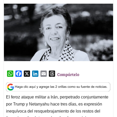
W
F
X
L
E
T
Compártelo
h
a
i
m
h
a
c
n
a
r
t
e
k
i
e
El feroz ataque militar a Irán, perpetrado conjuntamente
s
b
e
l
a
por Trump y Netanyahu hace tres días, es expresión
A
o
d
d
p
o
I
s
inequívoca del resquebrajamiento de los restos del