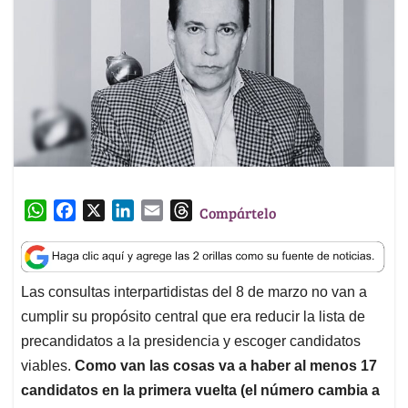
W
F
X
L
E
T
Compártelo
h
a
i
m
h
a
c
n
a
r
t
e
k
i
e
Las consultas interpartidistas del 8 de marzo no van a
s
b
e
l
a
cumplir su propósito central que era reducir la lista de
A
o
d
d
p
o
I
s
precandidatos a la presidencia y escoger candidatos
p
k
n
viables.
Como van las cosas va a haber al menos 17
candidatos en la primera vuelta (el número cambia a