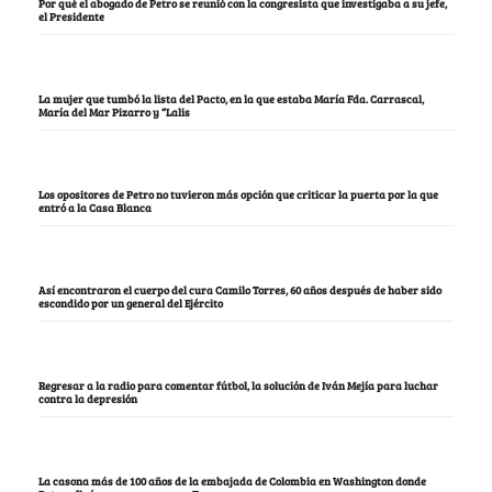
Por qué el abogado de Petro se reunió con la congresista que investigaba a su jefe,
el Presidente
La mujer que tumbó la lista del Pacto, en la que estaba María Fda. Carrascal,
María del Mar Pizarro y “Lalis
Los opositores de Petro no tuvieron más opción que criticar la puerta por la que
entró a la Casa Blanca
Así encontraron el cuerpo del cura Camilo Torres, 60 años después de haber sido
escondido por un general del Ejército
Regresar a la radio para comentar fútbol, la solución de Iván Mejía para luchar
contra la depresión
La casona más de 100 años de la embajada de Colombia en Washington donde