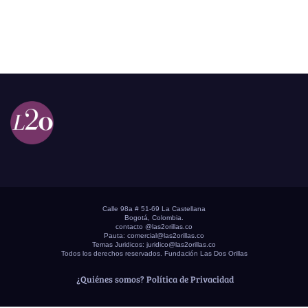
Calle 98a # 51-69 La Castellana
Bogotá, Colombia.
contacto @las2orillas.co
Pauta:
comercial@las2orillas.co
Temas Juridicos:
juridico@las2orillas.co
Todos los derechos reservados. Fundación Las Dos Orillas
¿Quiénes somos?
Política de Privacidad