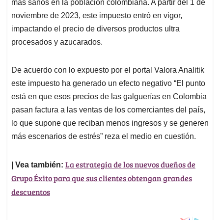
p
k
n
más sanos en la población colombiana. A partir del 1 de
noviembre de 2023, este impuesto entró en vigor,
impactando el precio de diversos productos ultra
procesados y azucarados.
De acuerdo con lo expuesto por el portal Valora Analitik
este impuesto ha generado un efecto negativo “El punto
está en que esos precios de las galguerías en Colombia
pasan factura a las ventas de los comerciantes del país,
lo que supone que reciban menos ingresos y se generen
más escenarios de estrés” reza el medio en cuestión.
La estrategia de los nuevos dueños de
| Vea también:
Grupo Éxito para que sus clientes obtengan grandes
descuentos