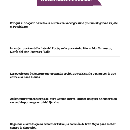
Por qué el abogado de Petro se reunió con la congresista que investigaba a su jefe,
el Presidente
La mujer que tumbó la lista del Pacto, en la que estaba María Fda. Carrascal,
María del Mar Pizarro y “Lalis
Los opositores de Petro no tuvieron más opción que criticar la puerta por la que
entró a la Casa Blanca
Así encontraron el cuerpo del cura Camilo Torres, 60 años después de haber sido
escondido por un general del Ejército
Regresar a la radio para comentar fútbol, la solución de Iván Mejía para luchar
contra la depresión