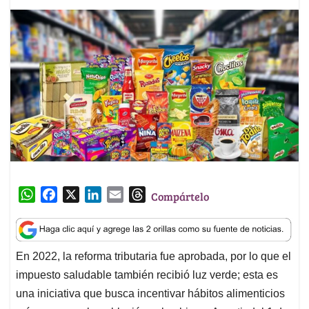
W
F
X
L
E
T
Compártelo
h
a
i
m
h
a
c
n
a
r
t
e
k
i
e
En 2022, la reforma tributaria fue aprobada, por lo que el
s
b
e
l
a
impuesto saludable también recibió luz verde; esta es
A
o
d
d
p
o
I
s
una iniciativa que busca incentivar hábitos alimenticios