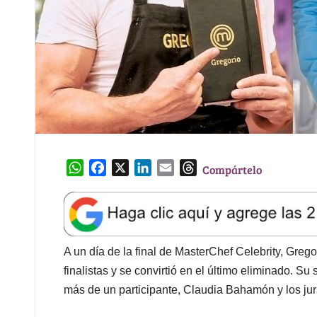
W
F
X
L
E
T
Compártelo
h
a
i
m
h
a
c
n
a
r
t
e
k
i
e
s
b
e
l
a
A
o
d
d
A un día de la final de MasterChef Celebrity, Greg
p
o
I
s
finalistas y se convirtió en el último eliminado. 
p
k
n
más de un participante, Claudia Bahamón y los jur