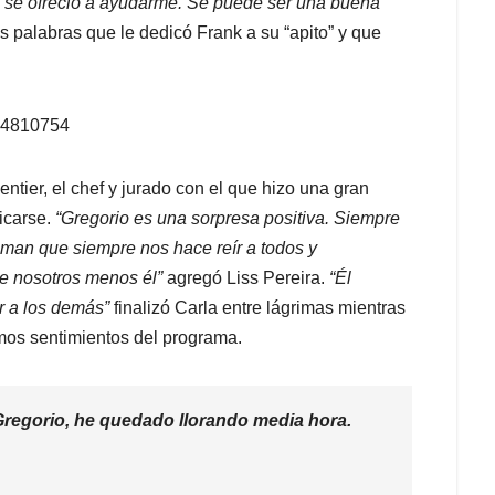
e se ofreció a ayudarme. Se puede ser una buena
s palabras que le dedicó Frank a su “apito” y que
244810754
tier, el chef y jurado con el que hizo una gran
icarse.
“Gregorio es una sorpresa positiva. Siempre
un man que siempre nos hace reír a todos y
de nosotros menos él”
agregó Liss Pereira.
“Él
ar a los demás”
finalizó Carla entre lágrimas mientras
mos sentimientos del programa.
e Gregorio, he quedado llorando media hora.