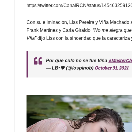
https://twitter.com/CanalRCN/status/1454632591
Con su eliminación, Liss Pereira y Viña Machado se 
Frank Martínez y Carla Giraldo.
“No me alegra que 
Vila”
dijo Liss con la sinceridad que la caracteriz
#MasterChe
Por que culo no se fue Viña
October 31, 2021
— LB•💗 (@lospinob)