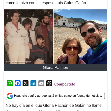
como lo hizo con su esposo Luis Calos Galán
Gloria Pachón
W
F
X
L
E
T
Compártelo
h
a
i
m
h
a
c
n
a
r
t
e
k
i
e
No hay día en el que Gloria Pachón de Galán no llame
s
b
e
l
a