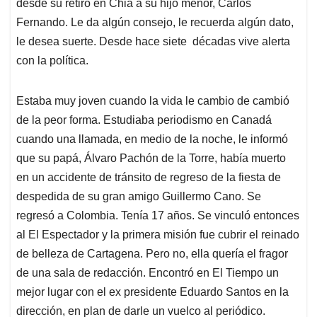
desde su retiro en Chia a su hijo menor, Carlos
A
o
d
d
p
o
I
s
Fernando. Le da algún consejo, le recuerda algún dato,
p
k
n
le desea suerte. Desde hace siete décadas vive alerta
con la política.
Estaba muy joven cuando la vida le cambio de cambió
de la peor forma. Estudiaba periodismo en Canadá
cuando una llamada, en medio de la noche, le informó
que su papá, Álvaro Pachón de la Torre, había muerto
en un accidente de tránsito de regreso de la fiesta de
despedida de su gran amigo Guillermo Cano. Se
regresó a Colombia. Tenía 17 años. Se vinculó entonces
al El Espectador y la primera misión fue cubrir el reinado
de belleza de Cartagena. Pero no, ella quería el fragor
de una sala de redacción. Encontró en El Tiempo un
mejor lugar con el ex presidente Eduardo Santos en la
dirección, en plan de darle un vuelco al periódico.