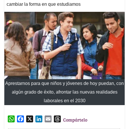
cambiar la forma en que estudiamos
Aprestarnos para que niños y jóvenes de hoy puedan, con
algún grado de éxito, afrontar las nuevas realidades
laborales en el 2030
W
F
X
L
E
T
Compártelo
h
a
i
m
h