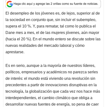
a
c
n
a
r
t
e
k
i
e
El desempleo de los jóvenes es, de lejos, superior al de
s
b
e
l
a
la sociedad en conjunto que, sin incluir el subempleo,
A
o
d
d
p
o
I
s
supera el 10 %. Y, para rematar, tal como lo publica el
p
k
n
Dane mes a mes, el de las mujeres jóvenes, aún mayor
(hacia el 20 %). En el mundo entero se discute sobre las
nuevas realidades del mercado laboral y cómo
aprestarse.
Es en serio, aunque a la mayoría de nuestros líderes,
políticos, empresarios y académicos no parezca serles
de interés: el mundo está viviendo una revolución sin
precedentes a partir de innovaciones disruptivas en la
tecnología, la globalización que cada vez nos hace más
interdependientes, el cambio climático que obliga a
desarrollar nuevas fuentes de energía, so pena de caer