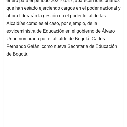
p
o
I
s
enero para el periodo 2024-2027, aparecen funcionarios
p
k
n
que han estado ejerciendo cargos en el poder nacional y
ahora liderarán la gestión en el poder local de las
Alcaldías como es el caso, por ejemplo, de la
exviceministra de Educación en el gobierno de Álvaro
Uribe nombrada por el alcalde de Bogotá, Carlos
Fernando Galán, como nueva Secretaria de Educación
de Bogotá.