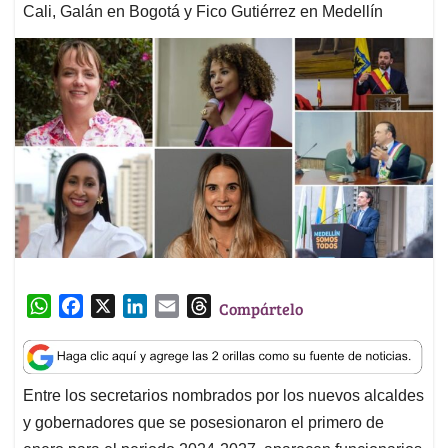
Cali, Galán en Bogotá y Fico Gutiérrez en Medellín
W
F
X
L
E
T
Compártelo
h
a
i
m
h
a
c
n
a
r
t
e
k
i
e
Entre los secretarios nombrados por los nuevos alcaldes
s
b
e
l
a
y gobernadores que se posesionaron el primero de
A
o
d
d