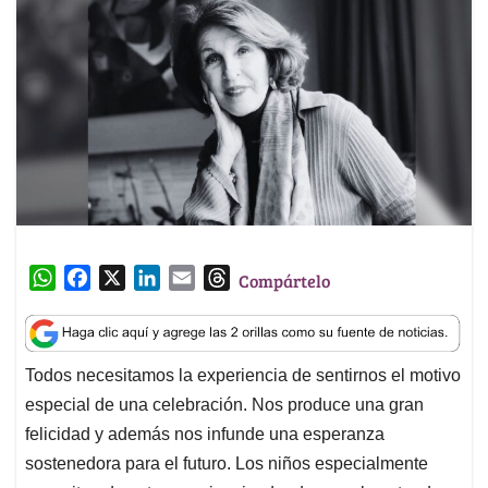
W
F
X
L
E
T
Compártelo
h
a
i
m
h
a
c
n
a
r
t
e
k
i
e
Todos necesitamos la experiencia de sentirnos el motivo
s
b
e
l
a
especial de una celebración. Nos produce una gran
A
o
d
d
p
o
I
s
felicidad y además nos infunde una esperanza
p
k
n
sostenedora para el futuro. Los niños especialmente