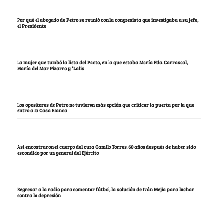
Por qué el abogado de Petro se reunió con la congresista que investigaba a su jefe,
el Presidente
La mujer que tumbó la lista del Pacto, en la que estaba María Fda. Carrascal,
María del Mar Pizarro y “Lalis
Los opositores de Petro no tuvieron más opción que criticar la puerta por la que
entró a la Casa Blanca
Así encontraron el cuerpo del cura Camilo Torres, 60 años después de haber sido
escondido por un general del Ejército
Regresar a la radio para comentar fútbol, la solución de Iván Mejía para luchar
contra la depresión