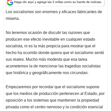
a
c
n
a
r
t
e
k
i
e
Los socialismos son enormes y eficaces fabricantes de
s
b
e
l
a
miseria.
A
o
d
d
p
o
I
s
p
k
n
No tenemos ocasión de discutir las razones que
producen ese efecto inevitable en cualquier estado
socialista, ni es la más propicia para mostrar que el
hecho ha ocurrido donde quiera que el socialismo sentó
sus reales. Mucho más modesta que esa tarea
acometemos la de mencionar las tragedias socialistas
que histórica y geográficamente nos circundan.
Empezaremos por recordar que el socialismo supone
que los medios de producción pertenecen al Estado, por
oposición a los sistemas que mantienen la propiedad
privada como el centro nervioso y la condición esencial