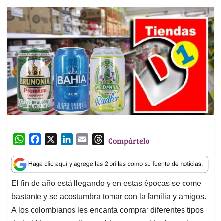
W
F
X
L
E
T
Compártelo
h
a
i
m
h
a
c
n
a
r
t
e
k
i
e
El fin de año está llegando y en estas épocas se come
s
b
e
l
a
bastante y se acostumbra tomar con la familia y amigos.
A
o
d
d
p
o
I
s
A los colombianos les encanta comprar diferentes tipos