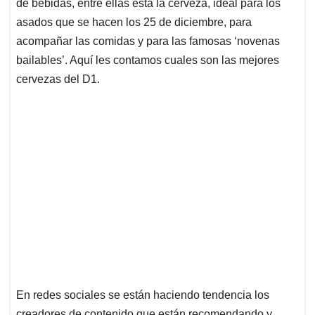
p
k
n
de bebidas, entre ellas está la cerveza, ideal para los
asados que se hacen los 25 de diciembre, para
acompañar las comidas y para las famosas ‘novenas
bailables’. Aquí les contamos cuales son las mejores
cervezas del D1.
En redes sociales se están haciendo tendencia los
creadores de contenido que están recomendando y