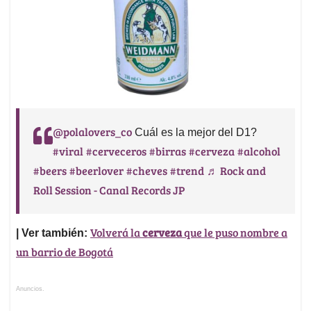
@polalovers_co
Cuál es la mejor del D1?
#viral
#cerveceros
#birras
#cerveza
#alcohol
#beers
#beerlover
#cheves
#trend
♬ Rock and
Roll Session - Canal Records JP
Volverá la
cerveza
que le puso nombre a
| Ver también:
un barrio de Bogotá
Anuncios.