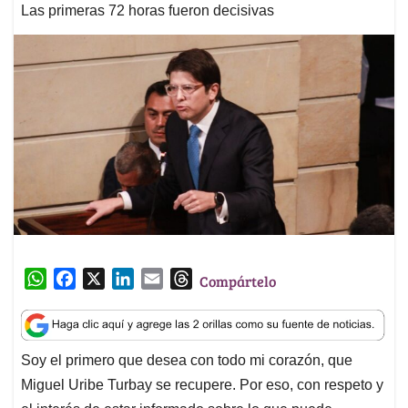
Las primeras 72 horas fueron decisivas
W
F
X
L
E
T
Compártelo
h
a
i
m
h
a
c
n
a
r
t
e
k
i
e
Soy el primero que desea con todo mi corazón, que
s
b
e
l
a
Miguel Uribe Turbay se recupere. Por eso, con respeto y
A
o
d
d