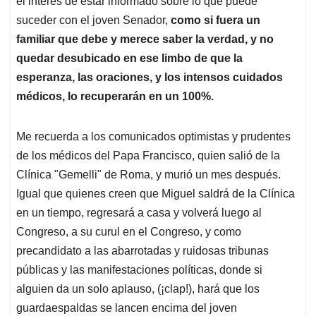
p
o
I
s
el interés de estar informado sobre lo que puede
p
k
n
suceder con el joven Senador,
como si fuera un
familiar que debe y merece saber la verdad, y no
quedar desubicado en ese limbo de que la
esperanza, las oraciones, y los intensos cuidados
médicos, lo recuperarán en un 100%.
Me recuerda a los comunicados optimistas y prudentes
de los médicos del Papa Francisco, quien salió de la
Clínica "Gemelli" de Roma, y murió un mes después.
Igual que quienes creen que Miguel saldrá de la Clínica
en un tiempo, regresará a casa y volverá luego al
Congreso, a su curul en el Congreso, y como
precandidato a las abarrotadas y ruidosas tribunas
públicas y las manifestaciones políticas, donde si
alguien da un solo aplauso, (¡clap!), hará que los
guardaespaldas se lancen encima del joven