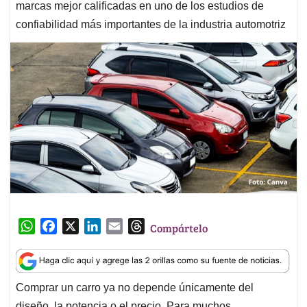
marcas mejor calificadas en uno de los estudios de
confiabilidad más importantes de la industria automotriz
W
F
X
L
E
T
Compártelo
h
a
i
m
h
a
c
n
a
r
t
e
k
i
e
Comprar un carro ya no depende únicamente del
s
b
e
l
a
diseño, la potencia o el precio. Para muchos