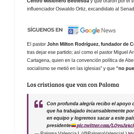
Centro Misionero Bethesda
y que oraron por el 
influenciador Oswaldo Ortiz, excandidato al Senado
El pastor
John Milton Rodríguez, fundador de C
tras dejar ese partido; así como el pastor Miguel Ar
Cartagena, quien en la convención política de Abe
socialismo se metió en las iglesias” y que
“no pue
Los cristianos que van con Paloma
Con profunda alegría recibo el apoyo 
que ha trabajado incansablemente po
en equipo y logremos sacar a este país
pic.twitter.com/LOvoJx4c
presidente
Ma
— Paloma Valencia L (@PalomaValenciaL)