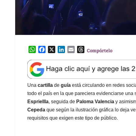
W
F
X
L
E
T
Compártelo
h
a
i
m
h
a
c
n
a
r
t
e
k
i
e
s
b
e
l
a
A
o
d
d
Una
cartilla
de
guía
está circulando en redes socia
p
o
I
s
todo el país en la que pareciera evidenciarse una
p
k
n
Espriellla
, seguida de
Paloma Valencia
y asimis
Cepeda
que según la ilustración gráfica lo deja v
requisitos que exigen este tipo de público.