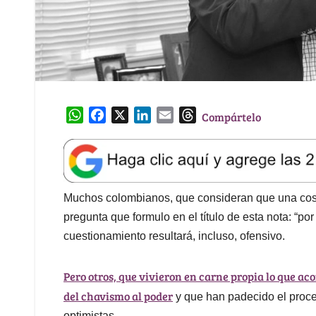
W
F
X
L
E
T
Compártelo
h
a
i
m
h
a
c
n
a
r
t
e
k
i
e
s
b
e
l
a
A
o
d
d
Muchos colombianos, que consideran que una cosa
p
o
I
s
pregunta que formulo en el título de esta nota: “po
p
k
n
cuestionamiento resultará, incluso, ofensivo.
Pero otros, que vivieron en carne propia lo que aco
del chavismo al poder
y que han padecido el proce
optimistas.